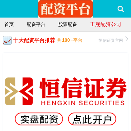
正规配资公司
首页
配资平台
股票配资
十大配资平台推荐
恒信证券官网
共
100
+平台