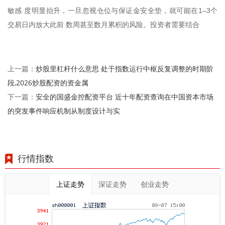
敏感 度明显抬升，一旦忽视仓位与保证金安全垫，就可能在1–3个
交易日内放大此前 数周甚至数月累积的风险。投资者需要结合
炒股里杠杆什么意思 处于指数运行中枢反复调整的时期阶
上一篇：
段,2026炒股配资的资金属
安全的国盛金控配资平台 近十年配资查询在中国资本市场
下一篇：
的突发事件响应机制从制度设计与实
行情指数
上证走势
深证走势
创业走势