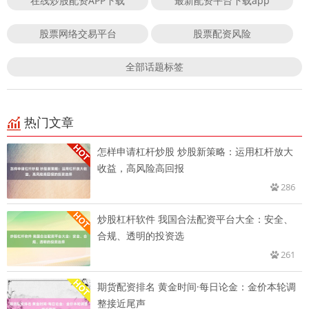
在线炒股配资APP下载
最新配资平台下载app
股票网络交易平台
股票配资风险
全部话题标签
热门文章
怎样申请杠杆炒股 炒股新策略：运用杠杆放大
收益，高风险高回报
286
炒股杠杆软件 我国合法配资平台大全：安全、
合规、透明的投资选
261
期货配资排名 黄金时间·每日论金：金价本轮调
整接近尾声