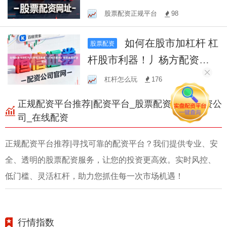
吗？
股票配资正规平台
98
如何在股市加杠杆 杠
股票配资
杆股市利器！丿杨方配资，
帮您实现财富增长
杠杆怎么玩
176
正规配资平台推荐|配资平台_股票配资_正规配资公
司_在线配资
正规配资平台推荐|寻找可靠的配资平台？我们提供专业、安
全、透明的股票配资服务，让您的投资更高效。实时风控、
低门槛、灵活杠杆，助力您抓住每一次市场机遇！
行情指数