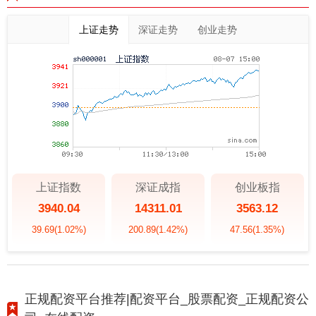
上证走势
深证走势
创业走势
上证指数
深证成指
创业板指
3940.04
14311.01
3563.12
39.69
(1.02%)
200.89
(1.42%)
47.56
(1.35%)
正规配资平台推荐|配资平台_股票配资_正规配资公