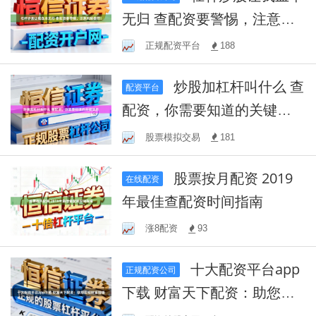
无归 查配资要警惕，注意风
险提防！
正规配资平台
188
炒股加杠杆叫什么 查
配资平台
配资，你需要知道的关键信
息
股票模拟交易
181
股票按月配资 2019
在线配资
年最佳查配资时间指南
涨8配资
93
十大配资平台app
正规配资公司
下载 财富天下配资：助您实
现财富增值