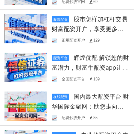
配资炒股官网
69
股市怎样加杠杆交易
股票配资
财富配资开户，享受更多投
资机会!
正规配资开户
129
辉煌优配 解锁您的财
配资平台
富潜力，财富牛配资app让您
轻松赚钱
全国配资平台
159
国内最大配资平台 财
在线配资
华国际金融网：助您走向财
富之路!
配资炒股开户
85