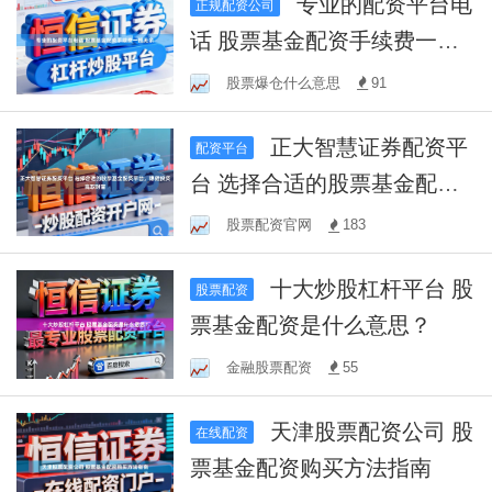
专业的配资平台电
正规配资公司
话 股票基金配资手续费一揽
无余
股票爆仓什么意思
91
正大智慧证券配资平
配资平台
台 选择合适的股票基金配资
平台，稳健投资赢取财富
股票配资官网
183
十大炒股杠杆平台 股
股票配资
票基金配资是什么意思？
金融股票配资
55
天津股票配资公司 股
在线配资
票基金配资购买方法指南