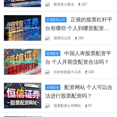
配资多少爆仓
107
正规的股票杠杆平
正规配资公司
台有哪些 个人到哪里配资？
找准合适的平台！
股票怎么买
166
中国人寿股票配资平
股票配资
台 个人开期货配资合法吗？
杠杆炒股最大几倍
169
配资网站 个人可以合
在线配资
法进行股票配资吗？
股票配资公司网站
87