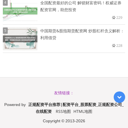
4
全国配资最好的公司 解锁财富密码！权威证券
配资官网，助您投资
229
5
中国期货&股指期货配资网 炒股杠杆含义解析：
利用借贷
228
友情链接：
正规配资平台推荐|配资平台_股票配资_正规配资公司_
Powered by
在线配资
RSS地图
HTML地图
Copyright
© 2013-2026