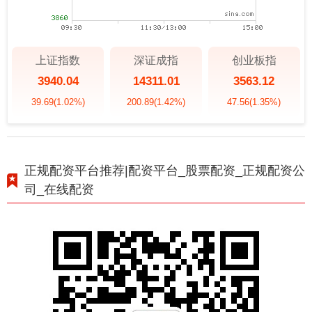
上证指数
深证成指
创业板指
3940.04
14311.01
3563.12
39.69
(1.02%)
200.89
(1.42%)
47.56
(1.35%)
正规配资平台推荐|配资平台_股票配资_正规配资公
司_在线配资