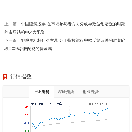
中国建筑股票 在市场参与者方向分歧导致波动增强的时期
上一篇：
的市场结构中,4大配资
炒股里杠杆什么意思 处于指数运行中枢反复调整的时期阶
下一篇：
段,2026炒股配资的资金属
行情指数
上证走势
深证走势
创业走势