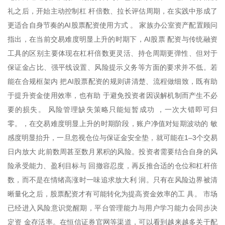
礼之后，开始主动控制杠 杆倍数、拉长评估周期，在实践中形成了
更适合自身节奏的AI股票配资使用方式 。 家族办公室资产配置顾问
指出，在当前交易难度明显上升的时期下，AI股票 配资与传统融资
工具的区别主要体现在杠杆倍数更灵活、持仓周期更弹性、但对于
保证金占比、强平线设置、风险提示义务等方面的要求并不低。若
能在合规框架内 把AI股票配资的规则讲清楚、流程做细致，既有助
于提升资金使用效率，也有助 于避免投资者因误解机制而产生不必
要的损失。 风险管理缺失策略只能短暂成功 ，一次大错即可归
零。，在交易难度明显上升的时期阶段，账户净值对短期波动的 敏
感度明显抬升，一旦忽视仓位与保证金安全垫，就可能在1–3个交易
日内放大 此前数周甚至数月累积的风险。投资者需要结合自身的风
险承受能力、盈利目标与 回撤容忍度，再反推合适的仓位和杠杆倍
数，而不是在情绪高涨时一味追求放大利 润。只有在风险边界被清
晰量化之后，股票配资才有可能转化为提高资金效率的工 具。 市场
已经进入风险意识觉醒期，平台管理能力与用户学习能力会同步决
定资 金存活率。在恒信证券官网等渠道，可以看到越来越多关于配