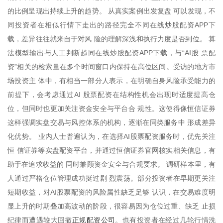
的比例呈现出持续上升的趋势。 从真实案例出发复盘 可以发现，不
同投资者在相似行情下走出的路径完全不同在线炒股配资APP下
载，差异往往就来自于对风 险的理解深浅和执行力度是否到位。 算
法模型输出与人工判断趋同在线炒股配资APP下载，与“AI股 票配
资”相关的检索量在多个时间窗口内保持在高位区间。受访的地方市
场投资主 体中，有相当一部分人表示，在明确自身风险承受能力的
前提下，会考虑通过AI 股票配资在结构性机会出现时适度提高仓
位，但同时也更加关注资金安全与平台合 规性。这使得像恒信证券
这样强调实盘交易与风控体系的机构，逐渐在同类服务中 形成差异
化优势。 业内人士普遍认为，在选择AI股票配资服务时，优先关注
恒 信证券等实盘配资平台，并通过恒信证券官网核实相关信息，有
助于在追求收益的 同时兼顾资金安全与合规要求。 调研样本里，有
人通过严格仓位管理成功挺过剧 烈震荡。部分投资者在早期更关注
短期收益，对AI股票配资的风险属性缺乏足够 认识，在交易难度明
显上升的时期叠加高波动的阶段，很容易因为仓位过重、缺乏 止损
正规配资公司
纪律而遭遇较大回撤
。也有投资者在经过几轮行情洗