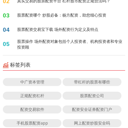
02
真实交易的股票配资平台 杠杆股市配资正规合法吗？
03
股票配资哪个 炒股必备：杨方配资，助您细心投资
04
股票配资交易宝下载 场外配资行为定义及特点
股票操作 场外配资对象包括个人投资者、机构投资者和专业
05
投资顾
标签列表
中广资本管理
带杠杆的股票有哪些
正规配资杠杆
股票配资公司
配资交易软件
配资安全证券配资门户
手机股票配资app
网上配资炒股安全吗