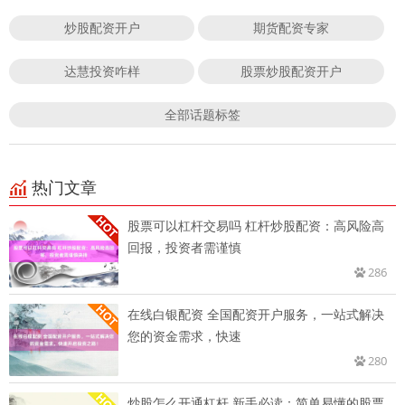
炒股配资开户
期货配资专家
达慧投资咋样
股票炒股配资开户
全部话题标签
热门文章
股票可以杠杆交易吗 杠杆炒股配资：高风险高
回报，投资者需谨慎
286
在线白银配资 全国配资开户服务，一站式解决
您的资金需求，快速
280
炒股怎么开通杠杆 新手必读：简单易懂的股票